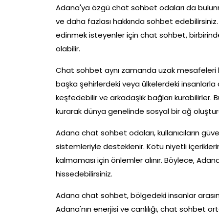
Adana'ya özgü chat sohbet odaları da bulunmak
ve daha fazlası hakkında sohbet edebilirsiniz. Ad
edinmek isteyenler için chat sohbet, birbirinde
olabilir.
Chat sohbet aynı zamanda uzak mesafeleri kıs
başka şehirlerdeki veya ülkelerdeki insanlarla c
keşfedebilir ve arkadaşlık bağları kurabilirler. B
kurarak dünya genelinde sosyal bir ağ oluşturab
Adana chat sohbet odaları, kullanıcıların güve
sistemleriyle desteklenir. Kötü niyetli içerikle
kalmaması için önlemler alınır. Böylece, Adan
hissedebilirsiniz.
Adana chat sohbet, bölgedeki insanlar arasınd
Adana'nın enerjisi ve canlılığı, chat sohbet o