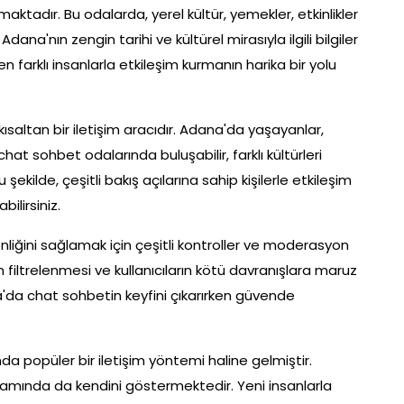
tadır. Bu odalarda, yerel kültür, yemekler, etkinlikler
ana'nın zengin tarihi ve kültürel mirasıyla ilgili bilgiler
n farklı insanlarla etkileşim kurmanın harika bir yolu
altan bir iletişim aracıdır. Adana'da yaşayanlar,
hat sohbet odalarında buluşabilir, farklı kültürleri
u şekilde, çeşitli bakış açılarına sahip kişilerle etkileşim
ilirsiniz.
nliğini sağlamak için çeşitli kontroller ve moderasyon
rin filtrelenmesi ve kullanıcıların kötü davranışlara maruz
a'da chat sohbetin keyfini çıkarırken güvende
a popüler bir iletişim yöntemi haline gelmiştir.
rtamında da kendini göstermektedir. Yeni insanlarla