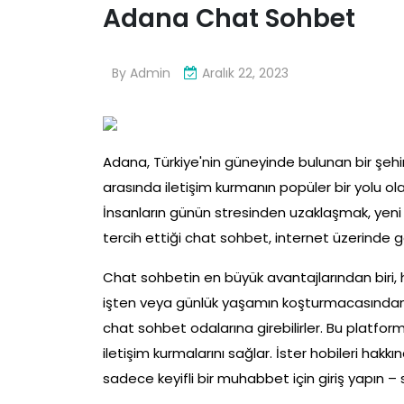
Adana Chat Sohbet
By
Admin
Aralık 22, 2023
Adana, Türkiye'nin güneyinde bulunan bir şehird
arasında iletişim kurmanın popüler bir yolu o
İnsanların günün stresinden uzaklaşmak, yeni
tercih ettiği chat sohbet, internet üzerinde 
Chat sohbetin en büyük avantajlarından biri, 
işten veya günlük yaşamın koşturmacasından 
chat sohbet odalarına girebilirler. Bu platformla
iletişim kurmalarını sağlar. İster hobileri hakkı
sadece keyifli bir muhabbet için giriş yapın – s