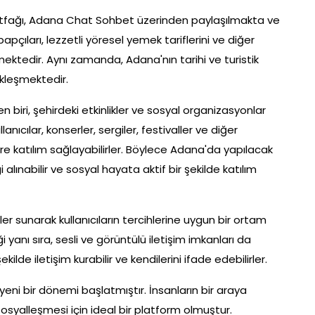
utfağı, Adana Chat Sohbet üzerinden paylaşılmakta ve
ebapçıları, lezzetli yöresel yemek tariflerini ve diğer
ktedir. Aynı zamanda, Adana'nın tarihi ve turistik
ekleşmektedir.
 biri, şehirdeki etkinlikler ve sosyal organizasyonlar
nıcılar, konserler, sergiler, festivaller ve diğer
iklere katılım sağlayabilirler. Böylece Adana'da yapılacak
 alınabilir ve sosyal hayata aktif bir şekilde katılım
r sunarak kullanıcıların tercihlerine uygun bir ortam
anı sıra, sesli ve görüntülü iletişim imkanları da
ilde iletişim kurabilir ve kendilerini ifade edebilirler.
ni bir dönemi başlatmıştır. İnsanların bir araya
sosyalleşmesi için ideal bir platform olmuştur.