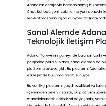
Adana'nın enerjisiyle harmanlanmış bu ortam,
Chat Sohbet, şehir sakinlerine yeni deneyiml
renkli atmosferini dijital dünyaya taşımaktadır
Sanal Alemde Adana’
Teknolojik İletişim P
Adana, Türkiye'nin güneyinde bulunan tarihi ve k
gelişimine paralel olarak, sanal alemde de bu ş
platformu ortaya çıktı. Bu platform, Adanalıla
etkileşimde bulunma fırsatı sunuyor.
Bu yenilikçi platform, çeşitli özellikleri ve kul
ilçelerinden gelen insanlar, bu platform üzerinde
mahallelerindeki etkinlikleri paylaşabilir, yere
alışverişinde bulunabilir. Ayrıca, şehirde gerç