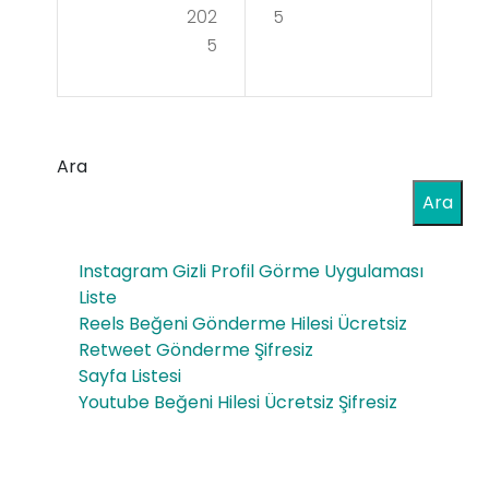
Olu
UC
202
5
r
5
ve
Sex
Val
Sho
ora
p
Ara
nt
Ero
Ara
VP
tik
Far
Instagram Gizli Profil Görme Uygulaması
Sho
klar
Liste
p
Reels Beğeni Gönderme Hilesi Ücretsiz
ı ve
Retweet Gönderme Şifresiz
Av
Sayfa Listesi
Youtube Beğeni Hilesi Ücretsiz Şifresiz
ant
ajla
rı