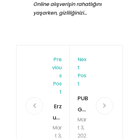
Online alışverişin rahatlığını
yaşarken, gizliliğinizi…
Pre
Nex
Viou
T
S
Pos
Pos
T
T
PUB
Erz
G
uru
Mar
Mo
Mar
t 3,
m
bile
t 3,
202