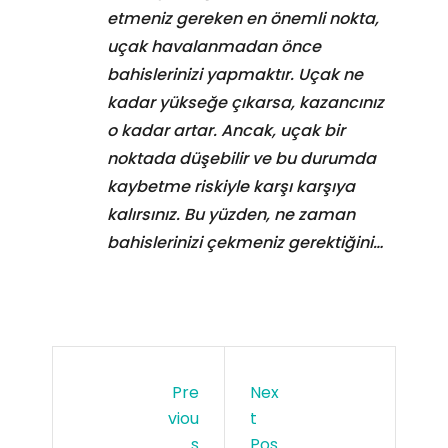
etmeniz gereken en önemli nokta,
uçak havalanmadan önce
bahislerinizi yapmaktır. Uçak ne
kadar yükseğe çıkarsa, kazancınız
o kadar artar. Ancak, uçak bir
noktada düşebilir ve bu durumda
kaybetme riskiyle karşı karşıya
kalırsınız. Bu yüzden, ne zaman
bahislerinizi çekmeniz gerektiğini…
Pre
Nex
Viou
T
S
Pos