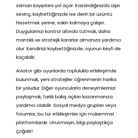
zaman kayıplara yol açar. Kazandığınızda aşırı
sevinç, kaybettiğinizde ise derin bir üzüntü
hissetmek yerine, sakin kalmaya çalışın.
Duygularınızı kontrol altında tutmak, daha
mantıklı ve stratejik kararlar almanıza yardımcı
olur. Kendinizi kaybettiğinizde, oyunun keyfi de
kaçabilir.
Aviator gibi oyunlarda toplulukla etkileşimde
bulunmak, yeni stratejiler öğrenmenin harika
bir yoludur. Diğer oyuncularla deneyimlerinizi
paylaşmak, farklı bakış açıları kazanmanıza
yardımcı olabilir. Sosyal medya grupları veya
forumlar, bu tür etkileşimler için mükemmel
platformlardır. Unutmayın, bilgi paylaştıkça
çoğalır!