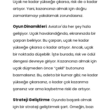
Uçak ne kadar yükseğe çıkarsa, risk de o kadar
artıyor. Yani, kazancınızı almak için doğru
zamanlamayı yakalamak zorundasınız.
Oyun Dinamikleri
: Aviator'da her şey hızla
gelişiyor. Uçak havalandığında, ekranınızda bir
çarpan beliriyor. Bu çarpan, uçak ne kadar
yükseğe çıkarsa o kadar artıyor. Ancak, uçak
bir noktada düşebilir. İşte burada, risk ve ödül
dengesi devreye giriyor. Kazancınızı almak için
uçak düşmeden önce “çekil” butonuna
basmalısınız. Bu, adeta bir kumar gibi; ne kadar
yükseğe çıkarsanız, o kadar çok kazanma
şansınız var ama kaybetme riski de artıyor.
Strateji Geliştirme
: Oyunda başarılı olmak
için bir strateji geliştirmek şart. Örneğin, bazı