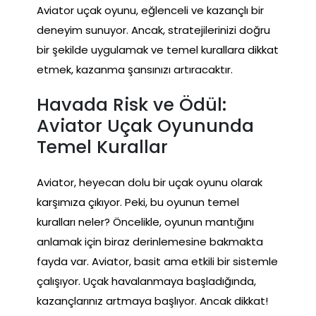
Aviator uçak oyunu, eğlenceli ve kazançlı bir
deneyim sunuyor. Ancak, stratejilerinizi doğru
bir şekilde uygulamak ve temel kurallara dikkat
etmek, kazanma şansınızı artıracaktır.
Havada Risk ve Ödül:
Aviator Uçak Oyununda
Temel Kurallar
Aviator, heyecan dolu bir uçak oyunu olarak
karşımıza çıkıyor. Peki, bu oyunun temel
kuralları neler? Öncelikle, oyunun mantığını
anlamak için biraz derinlemesine bakmakta
fayda var. Aviator, basit ama etkili bir sistemle
çalışıyor. Uçak havalanmaya başladığında,
kazançlarınız artmaya başlıyor. Ancak dikkat!