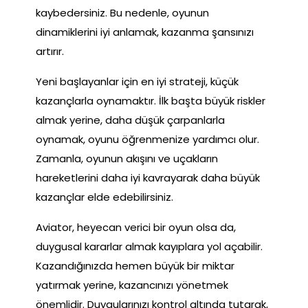
kaybedersiniz. Bu nedenle, oyunun
dinamiklerini iyi anlamak, kazanma şansınızı
artırır.
Yeni başlayanlar için en iyi strateji, küçük
kazançlarla oynamaktır. İlk başta büyük riskler
almak yerine, daha düşük çarpanlarla
oynamak, oyunu öğrenmenize yardımcı olur.
Zamanla, oyunun akışını ve uçakların
hareketlerini daha iyi kavrayarak daha büyük
kazançlar elde edebilirsiniz.
Aviator, heyecan verici bir oyun olsa da,
duygusal kararlar almak kayıplara yol açabilir.
Kazandığınızda hemen büyük bir miktar
yatırmak yerine, kazancınızı yönetmek
önemlidir. Duygularınızı kontrol altında tutarak,