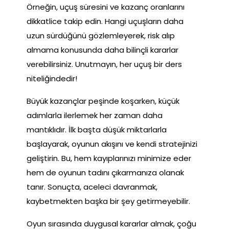
Örneğin, uçuş süresini ve kazanç oranlarını
dikkatlice takip edin. Hangi uçuşların daha
uzun sürdüğünü gözlemleyerek, risk alıp
almama konusunda daha bilinçli kararlar
verebilirsiniz. Unutmayın, her uçuş bir ders
niteliğindedir!
Büyük kazançlar peşinde koşarken, küçük
adımlarla ilerlemek her zaman daha
mantıklıdır. İlk başta düşük miktarlarla
başlayarak, oyunun akışını ve kendi stratejinizi
geliştirin. Bu, hem kayıplarınızı minimize eder
hem de oyunun tadını çıkarmanıza olanak
tanır. Sonuçta, aceleci davranmak,
kaybetmekten başka bir şey getirmeyebilir.
Oyun sırasında duygusal kararlar almak, çoğu