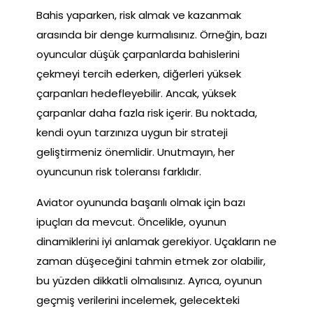
Bahis yaparken, risk almak ve kazanmak
arasında bir denge kurmalısınız. Örneğin, bazı
oyuncular düşük çarpanlarda bahislerini
çekmeyi tercih ederken, diğerleri yüksek
çarpanları hedefleyebilir. Ancak, yüksek
çarpanlar daha fazla risk içerir. Bu noktada,
kendi oyun tarzınıza uygun bir strateji
geliştirmeniz önemlidir. Unutmayın, her
oyuncunun risk toleransı farklıdır.
Aviator oyununda başarılı olmak için bazı
ipuçları da mevcut. Öncelikle, oyunun
dinamiklerini iyi anlamak gerekiyor. Uçakların ne
zaman düşeceğini tahmin etmek zor olabilir,
bu yüzden dikkatli olmalısınız. Ayrıca, oyunun
geçmiş verilerini incelemek, gelecekteki