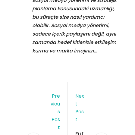
sosyal medya yönetimi ve stratejik
planlama konusundaki uzmanlığı,
bu süreçte size nasıl yardımcı
olabilir. Sosyal medya yönetimi,
sadece içerik paylaşımı değil, aynı
zamanda hedef kitlenizle etkileşim
kurma ve marka imajınızı…
Pre
Nex
Viou
T
S
Pos
Pos
T
T
Fut