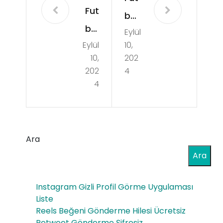
Fut
bol
bol
Eylül
da
Eylül
10,
Ma
Sko
10,
202
çlar
r
202
4
ının
4
Tah
At
min
mo
leri
sfe
Ara
ve
rini
Ara
Ma
Olu
ç
Instagram Gizli Profil Görme Uygulaması
ştu
Ön
Liste
ran
Reels Beğeni Gönderme Hilesi Ücretsiz
ces
Retweet Gönderme Şifresiz