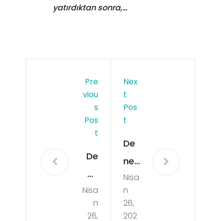
yatırdıktan sonra,…
Pre
Nex
Viou
T
S
Pos
Pos
T
T
De
De
ne
ne
Nisa
me
Nisa
n
me
Bon
n
26,
Bon
usu
26,
202