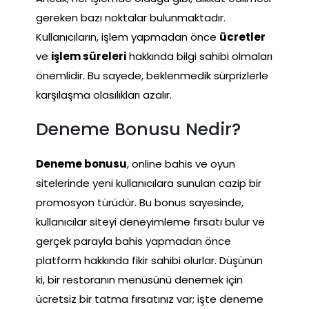
gereken bazı noktalar bulunmaktadır.
Kullanıcıların, işlem yapmadan önce
ücretler
ve
işlem süreleri
hakkında bilgi sahibi olmaları
önemlidir. Bu sayede, beklenmedik sürprizlerle
karşılaşma olasılıkları azalır.
Deneme Bonusu Nedir?
Deneme bonusu
, online bahis ve oyun
sitelerinde yeni kullanıcılara sunulan cazip bir
promosyon türüdür. Bu bonus sayesinde,
kullanıcılar siteyi deneyimleme fırsatı bulur ve
gerçek parayla bahis yapmadan önce
platform hakkında fikir sahibi olurlar. Düşünün
ki, bir restoranın menüsünü denemek için
ücretsiz bir tatma fırsatınız var; işte deneme