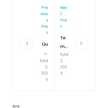
Pre
Nex
Viou
T
S
Pos
Pos
T
T
Te
Qu
mal
ai
Eylül
ı
Eylül
2,
D’O
Ca
2,
202
rsa
m
202
5
y
5
Sig
Sél
ara
ecti
Küll
on
Ara
üğü