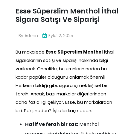
Esse Süperslim Menthol İthal
Sigara Satışı Ve Siparişi
By
Admin
Eylül 2, 2025
Bu makalede
Esse Süperslim Menthol
ithal
sigaralarının satışı ve siparişi hakkında bilgi
verilecek. Öncelikle, bu ürünlerin neden bu
kadar popüler olduğunu anlamak önemli.
Herkesin bildiği gibi, sigara içmek kişisel bir
tercih. Ancak, bazı markalar diğerlerinden
daha fazla ilgi çekiyor. Esse, bu markalardan
biri. Peki, neden? İşte birkaç neden:
Hafif ve ferah bir tat:
Menthol
aroması, içimi daha keyifli hale getiriyor.