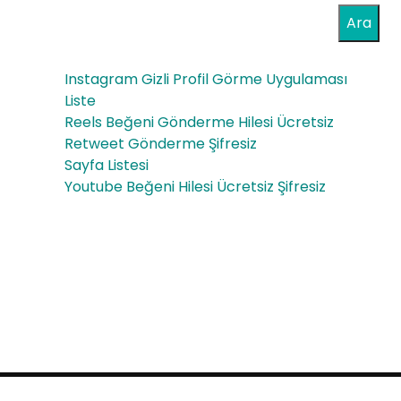
Sen
Ara
ad
Instagram Gizli Profil Görme Uygulaması
ore
Liste
s
Reels Beğeni Gönderme Hilesi Ücretsiz
Retweet Gönderme Şifresiz
50’
Sayfa Listesi
s
Youtube Beğeni Hilesi Ücretsiz Şifresiz
Pur
o
FRE
ESH
OP
Sat