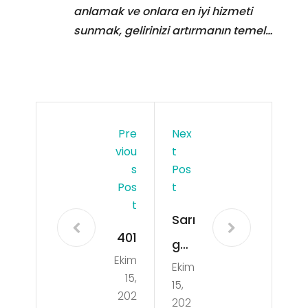
anlamak ve onlara en iyi hizmeti
sunmak, gelirinizi artırmanın temel…
Pre
Nex
Viou
T
S
Pos
Pos
T
T
Sarı
401
göl
Ekim
Ekim
Vaji
15,
15,
na
202
202