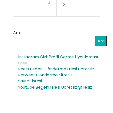
3
Bey
3
azl
at
ma
Ara
Lab
Ara
iopl
Instagram Gizli Profil Görme Uygulaması
asti
Liste
Reels Beğeni Gönderme Hilesi Ücretsiz
Retweet Gönderme Şifresiz
Sayfa Listesi
Youtube Beğeni Hilesi Ücretsiz Şifresiz