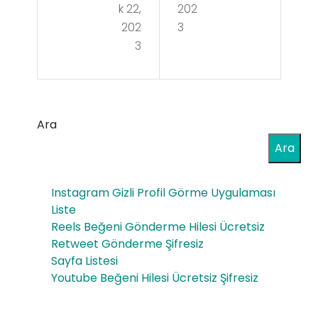
k 22,
202
ba
z
202
3
ncı
3
Soh
Ca
bet
nlı
Uyg
Soh
Ara
ula
bet
Ara
mal
arı
Instagram Gizli Profil Görme Uygulaması
Liste
Reels Beğeni Gönderme Hilesi Ücretsiz
Retweet Gönderme Şifresiz
Sayfa Listesi
Youtube Beğeni Hilesi Ücretsiz Şifresiz