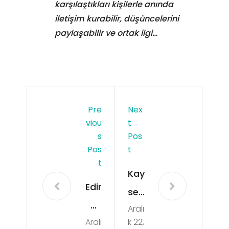
karşılaştıkları kişilerle anında
iletişim kurabilir, düşüncelerini
paylaşabilir ve ortak ilgi…
Pre
Nex
Viou
T
S
Pos
Pos
T
T
Kay
Edir
seri
ne
Aralı
Ücr
Aralı
k 22,
Ya
etsi