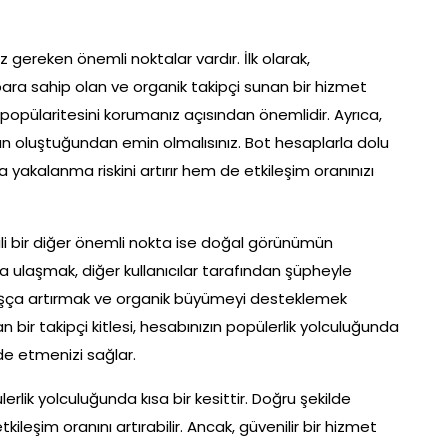
 gereken önemli noktalar vardır. İlk olarak,
 itibara sahip olan ve organik takipçi sunan bir hizmet
 popülaritesini korumanız açısından önemlidir. Ayrıca,
rdan oluştuğundan emin olmalısınız. Bot hesaplarla dolu
 yakalanma riskini artırır hem de etkileşim oranınızı
gili bir diğer önemli nokta ise doğal görünümün
na ulaşmak, diğer kullanıcılar tarafından şüpheyle
yavaşça artırmak ve organik büyümeyi desteklemek
n bir takipçi kitlesi, hesabınızın popülerlik yolculuğunda
de etmenizi sağlar.
erlik yolculuğunda kısa bir kesittir. Doğru şekilde
kileşim oranını artırabilir. Ancak, güvenilir bir hizmet