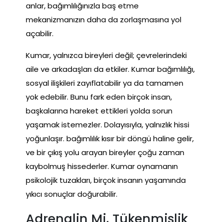
anlar, bağımlılığınızla baş etme
mekanizmanızın daha da zorlaşmasına yol
açabilir.
Kumar, yalnızca bireyleri değil; çevrelerindeki
aile ve arkadaşları da etkiler. Kumar bağımlılığı,
sosyal ilişkileri zayıflatabilir ya da tamamen
yok edebilir. Bunu fark eden birçok insan,
başkalarına hareket ettikleri yolda sorun
yaşamak istemezler. Dolayısıyla, yalnızlık hissi
yoğunlaşır. bağımlılık kısır bir döngü haline gelir,
ve bir çıkış yolu arayan bireyler çoğu zaman
kaybolmuş hissederler. Kumar oynamanın
psikolojik tuzakları, birçok insanın yaşamında
yıkıcı sonuçlar doğurabilir.
Adrenalin Mi, Tükenmişlik