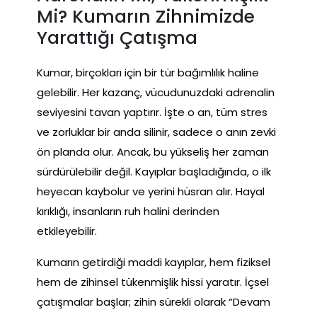
Mi? Kumarın Zihnimizde
Yarattığı Çatışma
Kumar, birçokları için bir tür bağımlılık haline
gelebilir. Her kazanç, vücudunuzdaki adrenalin
seviyesini tavan yaptırır. İşte o an, tüm stres
ve zorluklar bir anda silinir, sadece o anın zevki
ön planda olur. Ancak, bu yükseliş her zaman
sürdürülebilir değil. Kayıplar başladığında, o ilk
heyecan kaybolur ve yerini hüsran alır. Hayal
kırıklığı, insanların ruh halini derinden
etkileyebilir.
Kumarın getirdiği maddi kayıplar, hem fiziksel
hem de zihinsel tükenmişlik hissi yaratır. İçsel
çatışmalar başlar; zihin sürekli olarak “Devam