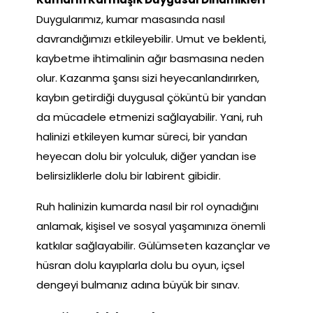
Duygularımız, kumar masasında nasıl
davrandığımızı etkileyebilir. Umut ve beklenti,
kaybetme ihtimalinin ağır basmasına neden
olur. Kazanma şansı sizi heyecanlandırırken,
kaybın getirdiği duygusal çöküntü bir yandan
da mücadele etmenizi sağlayabilir. Yani, ruh
halinizi etkileyen kumar süreci, bir yandan
heyecan dolu bir yolculuk, diğer yandan ise
belirsizliklerle dolu bir labirent gibidir.
Ruh halinizin kumarda nasıl bir rol oynadığını
anlamak, kişisel ve sosyal yaşamınıza önemli
katkılar sağlayabilir. Gülümseten kazançlar ve
hüsran dolu kayıplarla dolu bu oyun, içsel
dengeyi bulmanız adına büyük bir sınav.