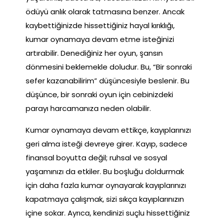
ödüyü anlık olarak tatmasına benzer. Ancak
kaybettiğinizde hissettiğiniz hayal kırıklığı,
kumar oynamaya devam etme isteğinizi
artırabilir. Denediğiniz her oyun, şansın
dönmesini beklemekle doludur. Bu, “Bir sonraki
sefer kazanabilirim” düşüncesiyle beslenir. Bu
düşünce, bir sonraki oyun için cebinizdeki
parayı harcamanıza neden olabilir.
Kumar oynamaya devam ettikçe, kayıplarınızı
geri alma isteği devreye girer. Kayıp, sadece
finansal boyutta değil; ruhsal ve sosyal
yaşamınızı da etkiler. Bu boşluğu doldurmak
için daha fazla kumar oynayarak kayıplarınızı
kapatmaya çalışmak, sizi sıkça kayıplarınızın
içine sokar. Ayrıca, kendinizi suçlu hissettiğiniz