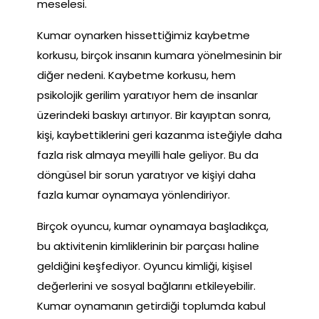
meselesi.
Kumar oynarken hissettiğimiz kaybetme
korkusu, birçok insanın kumara yönelmesinin bir
diğer nedeni. Kaybetme korkusu, hem
psikolojik gerilim yaratıyor hem de insanlar
üzerindeki baskıyı artırıyor. Bir kayıptan sonra,
kişi, kaybettiklerini geri kazanma isteğiyle daha
fazla risk almaya meyilli hale geliyor. Bu da
döngüsel bir sorun yaratıyor ve kişiyi daha
fazla kumar oynamaya yönlendiriyor.
Birçok oyuncu, kumar oynamaya başladıkça,
bu aktivitenin kimliklerinin bir parçası haline
geldiğini keşfediyor. Oyuncu kimliği, kişisel
değerlerini ve sosyal bağlarını etkileyebilir.
Kumar oynamanın getirdiği toplumda kabul