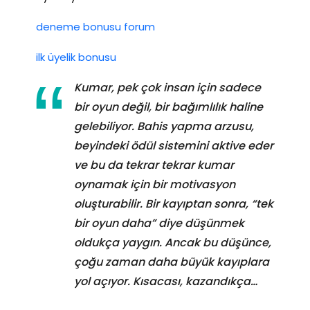
deneme bonusu forum
ilk üyelik bonusu
Kumar, pek çok insan için sadece
bir oyun değil, bir bağımlılık haline
gelebiliyor. Bahis yapma arzusu,
beyindeki ödül sistemini aktive eder
ve bu da tekrar tekrar kumar
oynamak için bir motivasyon
oluşturabilir. Bir kayıptan sonra, “tek
bir oyun daha” diye düşünmek
oldukça yaygın. Ancak bu düşünce,
çoğu zaman daha büyük kayıplara
yol açıyor. Kısacası, kazandıkça…