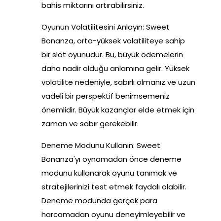
bahis miktarını artırabilirsiniz.
Oyunun Volatilitesini Anlayın: Sweet
Bonanza, orta-yüksek volatiliteye sahip
bir slot oyunudur. Bu, büyük ödemelerin
daha nadir olduğu anlamına gelir. Yüksek
volatilite nedeniyle, sabırlı olmanız ve uzun
vadeli bir perspektif benimsemeniz
önemlidir. Büyük kazançlar elde etmek için
zaman ve sabır gerekebilir.
Deneme Modunu Kullanın: Sweet
Bonanza'yı oynamadan önce deneme
modunu kullanarak oyunu tanımak ve
stratejilerinizi test etmek faydalı olabilir.
Deneme modunda gerçek para
harcamadan oyunu deneyimleyebilir ve