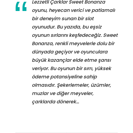
Lezzetli Çarklar Sweet Bonanza
oyunu, heyecan verici ve patlamalı
bir deneyim sunan bir slot
oyunudur. Bu yazıda, bu eşsiz
oyunun sırlarını keşfedeceğiz. Sweet
Bonanza, renkli meyvelerle dolu bir
dünyada geçiyor ve oyunculara
büyük kazançlar elde etme şansı
veriyor. Bu oyunun bir sırrı, yüksek
ödeme potansiyeline sahip
olmasıdır. Şekerlemeler, üzümler,
muzlar ve diğer meyveler,
çarklarda dönerek…