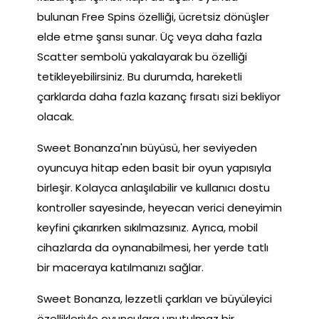
bulunan Free Spins özelliği, ücretsiz dönüşler
elde etme şansı sunar. Üç veya daha fazla
Scatter sembolü yakalayarak bu özelliği
tetikleyebilirsiniz. Bu durumda, hareketli
çarklarda daha fazla kazanç fırsatı sizi bekliyor
olacak.
Sweet Bonanza'nın büyüsü, her seviyeden
oyuncuya hitap eden basit bir oyun yapısıyla
birleşir. Kolayca anlaşılabilir ve kullanıcı dostu
kontroller sayesinde, heyecan verici deneyimin
keyfini çıkarırken sıkılmazsınız. Ayrıca, mobil
cihazlarda da oynanabilmesi, her yerde tatlı
bir maceraya katılmanızı sağlar.
Sweet Bonanza, lezzetli çarkları ve büyüleyici
özellikleriyle oyunculara unutulmaz bir