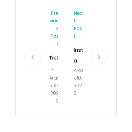
Pre
Nex
Viou
T
S
Pos
Pos
T
T
Inst
Tikt
agr
ok
Aralı
am
Aralı
k 10,
Tak
Tak
k 10,
202
ipçi
ipçi
202
3
Sat
3
ve
ın
Beğ
Al
eni
–