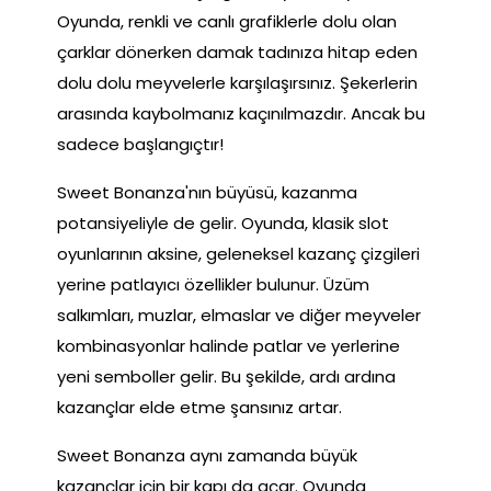
Oyunda, renkli ve canlı grafiklerle dolu olan
çarklar dönerken damak tadınıza hitap eden
dolu dolu meyvelerle karşılaşırsınız. Şekerlerin
arasında kaybolmanız kaçınılmazdır. Ancak bu
sadece başlangıçtır!
Sweet Bonanza'nın büyüsü, kazanma
potansiyeliyle de gelir. Oyunda, klasik slot
oyunlarının aksine, geleneksel kazanç çizgileri
yerine patlayıcı özellikler bulunur. Üzüm
salkımları, muzlar, elmaslar ve diğer meyveler
kombinasyonlar halinde patlar ve yerlerine
yeni semboller gelir. Bu şekilde, ardı ardına
kazançlar elde etme şansınız artar.
Sweet Bonanza aynı zamanda büyük
kazançlar için bir kapı da açar. Oyunda