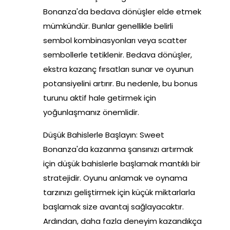
Bonanza'da bedava dönüşler elde etmek
mümkündür. Bunlar genellikle belirli
sembol kombinasyonları veya scatter
sembollerle tetiklenir. Bedava dönüşler,
ekstra kazanç fırsatları sunar ve oyunun
potansiyelini artırır. Bu nedenle, bu bonus
turunu aktif hale getirmek için
yoğunlaşmanız önemlidir.
Düşük Bahislerle Başlayın: Sweet
Bonanza'da kazanma şansınızı artırmak
için düşük bahislerle başlamak mantıklı bir
stratejidir. Oyunu anlamak ve oynama
tarzınızı geliştirmek için küçük miktarlarla
başlamak size avantaj sağlayacaktır.
Ardından, daha fazla deneyim kazandıkça