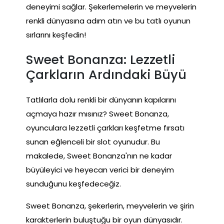
deneyimi sağlar. Şekerlemelerin ve meyvelerin
renkli dünyasına adım atın ve bu tatlı oyunun
sırlarını keşfedin!
Sweet Bonanza: Lezzetli
Çarkların Ardındaki Büyü
Tatlılarla dolu renkli bir dünyanın kapılarını
açmaya hazır mısınız? Sweet Bonanza,
oyunculara lezzetli çarkları keşfetme fırsatı
sunan eğlenceli bir slot oyunudur. Bu
makalede, Sweet Bonanza'nın ne kadar
büyüleyici ve heyecan verici bir deneyim
sunduğunu keşfedeceğiz.
Sweet Bonanza, şekerlerin, meyvelerin ve şirin
karakterlerin buluştuğu bir oyun dünyasıdır.