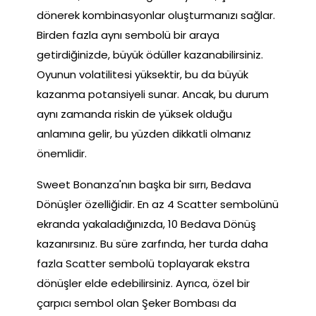
dönerek kombinasyonlar oluşturmanızı sağlar.
Birden fazla aynı sembolü bir araya
getirdiğinizde, büyük ödüller kazanabilirsiniz.
Oyunun volatilitesi yüksektir, bu da büyük
kazanma potansiyeli sunar. Ancak, bu durum
aynı zamanda riskin de yüksek olduğu
anlamına gelir, bu yüzden dikkatli olmanız
önemlidir.
Sweet Bonanza'nın başka bir sırrı, Bedava
Dönüşler özelliğidir. En az 4 Scatter sembolünü
ekranda yakaladığınızda, 10 Bedava Dönüş
kazanırsınız. Bu süre zarfında, her turda daha
fazla Scatter sembolü toplayarak ekstra
dönüşler elde edebilirsiniz. Ayrıca, özel bir
çarpıcı sembol olan Şeker Bombası da