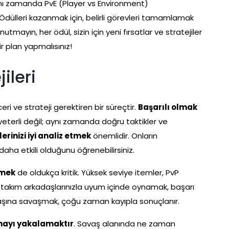
ynı zamanda PvE (Player vs Environment)
Ödülleri kazanmak için, belirli görevleri tamamlamak
tmayın, her ödül, sizin için yeni fırsatlar ve stratejiler
 plan yapmalısınız!
ileri
i ve strateji gerektiren bir süreçtir.
Başarılı olmak
yeterli değil; aynı zamanda doğru taktikler ve
lerinizi iyi analiz etmek
önemlidir. Onların
daha etkili olduğunu öğrenebilirsiniz.
rmek
de oldukça kritik. Yüksek seviye itemler, PvP
kte, takım arkadaşlarınızla uyum içinde oynamak, başarı
şına savaşmak, çoğu zaman kayıpla sonuçlanır.
ayı yakalamaktır
. Savaş alanında ne zaman