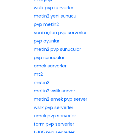
wslik pvp serverler
metin2 yeni sunucu
pvp metin2
yeni açılan pvp serverler
pvp oyunlar
metin2 pvp sunucular
pvp sunucular
emek serverler
mt2
metin2
metin2 wslik server
metin2 emek pvp server
wslik pvp serverler
emek pvp serverler
farm pvp serverler
1-105 pvp serverler