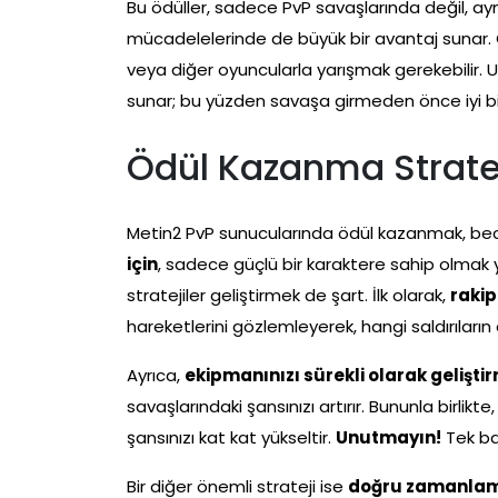
Bu ödüller, sadece PvP savaşlarında değil, a
mücadelelerinde de büyük bir avantaj sunar. 
veya diğer oyuncularla yarışmak gerekebilir. Unu
sunar; bu yüzden savaşa girmeden önce iyi bir
Ödül Kazanma Stratej
Metin2 PvP sunucularında ödül kazanmak, becer
için
, sadece güçlü bir karaktere sahip olmak 
stratejiler geliştirmek de şart. İlk olarak,
rakip
hareketlerini gözlemleyerek, hangi saldırıların 
Ayrıca,
ekipmanınızı sürekli olarak gelişti
savaşlarındaki şansınızı artırır. Bununla birli
şansınızı kat kat yükseltir.
Unutmayın!
Tek ba
Bir diğer önemli strateji ise
doğru zamanlam