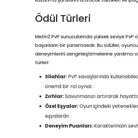
Ödül Türleri
Metin2 PvP sunucularında yüksek seviye PvP öd
başarıların bir yansımasıdır. Bu ödüller, oyunc
deneyimlerini zenginleştirmelerine yardımcı olu
türleri:
Silahlar:
PvP savaşlarında kullanabilece
önemli bir rol oynar.
Zırhlar:
Savunmanızı artırarak hayatta 
Özel Eşyalar:
Oyun içindeki yetenekleri
eşyalardır.
Deneyim Puanları:
Karakterinizin sevi