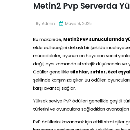
Metin2 Pvp Serverda Yü
By
Admin
Mayıs 9, 2025
Bu makalede,
Metin2 PvP sunucularında yü
elde edileceğini detaylı bir şekilde inceleyec
mücadeleler, oyunun en heyecan verici yanları
değil, aynı zamanda stratejik düşüncenin ve ye
Ödüller genellikle
silahlar, zırhlar, özel eşya
şeklinde karşımıza çıkar. Bu ödüller, oyuncular
karşı avantaj sağlar.
Yüksek seviye PvP ödülleri genellikle çeşitli 
türlerini ve oyunculara sağladıkları avantajlar
PvP ödüllerini kazanmak için etkili stratejiler
kazanma şanslarını artıracak taktikleri ve ipuç