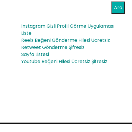
o-
Ara
n-
12s
sig
-
Instagram Gizli Profil Görme Uygulaması
ara
Liste
fre
Reels Beğeni Gönderme Hilesi Ücretsiz
-
esh
Retweet Gönderme Şifresiz
fiya
Sayfa Listesi
op
Youtube Beğeni Hilesi Ücretsiz Şifresiz
t
-
sati
s