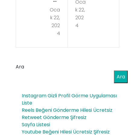
Oca
Bey
Oca
k 22,
Çift
tüş
k 22,
202
lik
şeb
202
4
Op
4
ap
el
Op
Çık
el
ma
Ara
Orji
Par
Ara
nal
ça
Yed
Instagram Gizli Profil Görme Uygulaması
ek
Liste
Reels Beğeni Gönderme Hilesi Ücretsiz
Par
Retweet Gönderme Şifresiz
ça
Sayfa Listesi
Youtube Beğeni Hilesi Ücretsiz Şifresiz