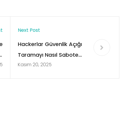
st
Next Post
e
Hackerlar Güvenlik Açığı
k
Taramayı Nasıl Sabote
25
Kasım 20, 2025
ı
Eder