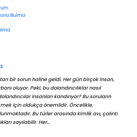
urum
ğunu Bulma
ulma
di
an bir sorun haline geldi. Her gün birçok insan,
banı oluyor. Peki, bu dolandırıcılıklar nasıl
landırıcılar insanları kandırıyor? Bu soruların
eçmek için oldukça önemlidir. Öncelikle,
ulunmaktadır. Bu türler arasında kimlik avı, çalıntı
kları sayılabilir. Her…