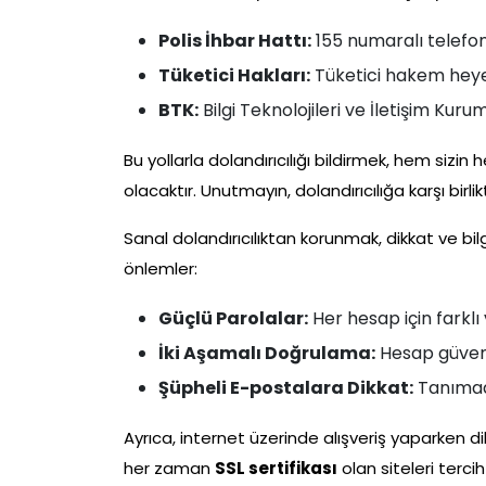
Polis İhbar Hattı:
155 numaralı telefonla
Tüketici Hakları:
Tüketici hakem heyet
BTK:
Bilgi Teknolojileri ve İletişim Kuru
Bu yollarla dolandırıcılığı bildirmek, hem sizi
olacaktır. Unutmayın, dolandırıcılığa karşı birli
Sanal dolandırıcılıktan korunmak, dikkat ve bilg
önlemler:
Güçlü Parolalar:
Her hesap için farklı
İki Aşamalı Doğrulama:
Hesap güvenli
Şüpheli E-postalara Dikkat:
Tanımadı
Ayrıca, internet üzerinde alışveriş yaparken dik
her zaman
SSL sertifikası
olan siteleri tercih