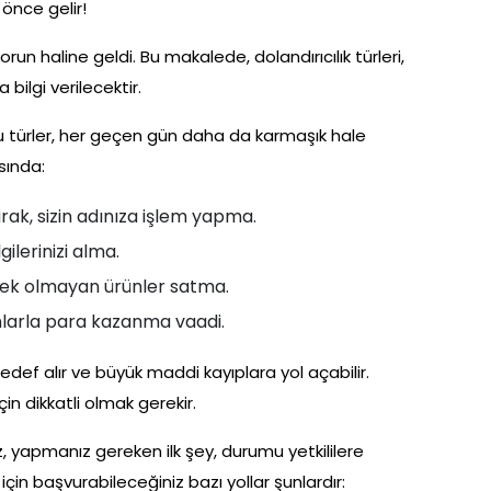
önce gelir!
un haline geldi. Bu makalede, dolandırıcılık türleri,
bilgi verilecektir.
. Bu türler, her geçen gün daha da karmaşık hale
asında:
alarak, sizin adınıza işlem yapma.
gilerinizi alma.
k olmayan ürünler satma.
larla para kazanma vaadi.
hedef alır ve büyük maddi kayıplara yol açabilir.
in dikkatli olmak gerekir.
ız, yapmanız gereken ilk şey, durumu yetkililere
i için başvurabileceğiniz bazı yollar şunlardır: