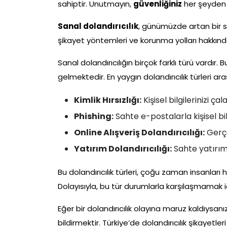
sahiptir. Unutmayın,
güvenliğiniz
her şeyden 
Sanal dolandırıcılık
, günümüzde artan bir sor
şikayet yöntemleri ve korunma yolları hakkında 
Sanal dolandırıcılığın birçok farklı türü vardır
gelmektedir. En yaygın dolandırıcılık türleri ar
Kimlik Hırsızlığı:
Kişisel bilgilerinizi ç
Phishing:
Sahte e-postalarla kişisel bil
Online Alışveriş Dolandırıcılığı:
Gerçe
Yatırım Dolandırıcılığı:
Sahte yatırım
Bu dolandırıcılık türleri, çoğu zaman insanları 
Dolayısıyla, bu tür durumlarla karşılaşmamak iç
Eğer bir dolandırıcılık olayına maruz kaldıysan
bildirmektir. Türkiye’de dolandırıcılık şikayetler