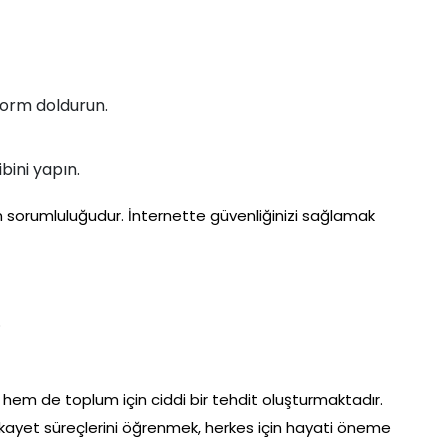
 form doldurun.
ibini yapın.
yin sorumluluğudur. İnternette güvenliğinizi sağlamak
.
r hem de toplum için ciddi bir tehdit oluşturmaktadır.
e şikayet süreçlerini öğrenmek, herkes için hayati öneme