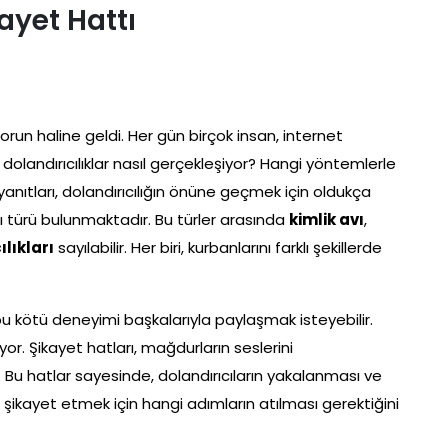
ayet Hattı
run haline geldi. Her gün birçok insan, internet
u dolandırıcılıklar nasıl gerçekleşiyor? Hangi yöntemlerle
n yanıtları, dolandırıcılığın önüne geçmek için oldukça
rklı türü bulunmaktadır. Bu türler arasında
kimlik avı
,
ılıkları
sayılabilir. Her biri, kurbanlarını farklı şekillerde
ı bu kötü deneyimi başkalarıyla paylaşmak isteyebilir.
or. Şikayet hatları, mağdurların seslerini
. Bu hatlar sayesinde, dolandırıcıların yakalanması ve
, şikayet etmek için hangi adımların atılması gerektiğini