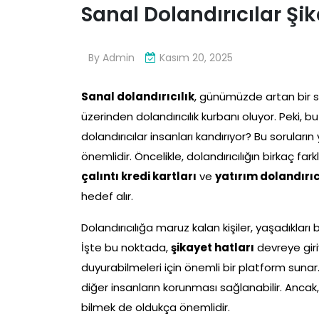
Sanal Dolandırıcılar Şik
By
Admin
Kasım 20, 2025
Sanal dolandırıcılık
, günümüzde artan bir so
üzerinden dolandırıcılık kurbanı oluyor. Peki, b
dolandırıcılar insanları kandırıyor? Bu soruları
önemlidir. Öncelikle, dolandırıcılığın birkaç fa
çalıntı kredi kartları
ve
yatırım dolandırıc
hedef alır.
Dolandırıcılığa maruz kalan kişiler, yaşadıklar
İşte bu noktada,
şikayet hatları
devreye giriy
duyurabilmeleri için önemli bir platform sunar
diğer insanların korunması sağlanabilir. Ancak
bilmek de oldukça önemlidir.