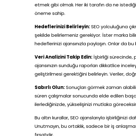
etmek gibi olmalı. Her iki tarafın da ne istediği
öneme sahip.
Hedeflerinizi Belirleyin:
SEO yolculuğuna çık
şekilde belirlemeniz gerekiyor. İster marka bili
hedeflerinizi ajansınızla paylaşın. Onlar da bu bi
Veri Analizini Takip Edin:
İşbirliği sürecinde
ajansınızın sunduğu raporları dikkatlice inceley
geliştirilmesi gerektiğini belirleyin. Veriler, d
Sabırlı Olun:
Sonuçları görmek zaman alabilir
süren çalışmalar sonucunda elde edilen başa
ilerlediğinizde, yükselişinizi mutlaka göreceksin
Bu altın kurallar, SEO ajanslarıyla işbirliğinizi
Unutmayın, bu ortaklık, sadece bir iş anlaşmas
fırsatıdır.