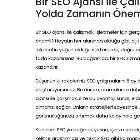
Bir SEO Ajansı ile Ça
Yolda Zamanın Öne
Bir SEO ajansı ile çalışmak, işletmeler için ger
önemli? Hayatın her alanında olduğu gibi, dijit
rekabetin yoğun olduğu sektörlerde, doğru a
fazla kazanırsınız. Bu bağlamda, bir SEO uz
kazandırır.
Düşünün ki, rakipleriniz SEO çalışmalarını 6 ay ön
oluşturuyorsunuz. Bu durum, aramalarda daha 
ajansı ile çalışmak, size bu avantajı sunar; eld
olmanızı sağlar. Onların stratejileri sayesind
görünürlüğünüzü artırmak daha kolay hale geli
Kendinizi SEO'ya boğmak yerine, işinize odakla
kelime araştırması ve teknik SEO gibi karmaşık