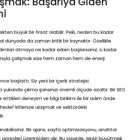
lışmak: Başarıya Giden
mi
çekten büyük bir fırsat olabilir. Peki, neden bu kadar
al dünyada da zaman kritik bir kaynaktır. Özellikle
dımları atmaya ne kadar erken başlarsanız, o kadar
manıyla çalışmak size hem zaman hem de enerji
ce başlattı. Siz yeni bir içerik stratejisi
yukarıda çıkma şansınızı önemli ölçüde azaltır. Bir SEO
e ettikleri deneyim ve bilgi birikimi ile bir adım önde
e, hedef kitlenize ulaşmak ve sektördeki
r.
nabilirsiniz. Bir ajans, sayfa optimizasyonu, anahtar
 görevleri üzerinizden alır. Bu sayede, işinizi büyütmek