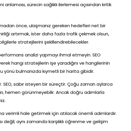
ni anlaması, sürecin sağlıklı ilerlemesi açısından kritik
madan önce, ulaşmanız gereken hedefleri net bir
nirliği artırmak, ister daha fazla trafik çekmek olsun,
lgilerle stratejilerini şekillendirebilecekler.
, performans analizi yapmayı ihmal etmeyin. SEO
erek hangi stratejilerin işe yaradığını ve hangilerinin
oğru yönü bulmanızda kıymetli bir harita gibidir.
. SEO, sabır isteyen bir süreçtir. Çoğu zaman aylarca
rı, hemen görünmeyebilir. Ancak doğru adımlarla
iz.
 daha verimli hale getirmek için atılacak önemli adımlardır.
ı değil; aynı zamanda karşılıklı öğrenme ve gelişim