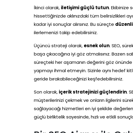
İkinci olarak,
iletişimi güçlü tutun
. Ekibinize
hissettiğinizde aklınızdaki tüm belirsizlikleri a
kadar iyi sonuçlar alırsınız. Bu süreçte
düzenl
ilerlemenizi takip edebilirsiniz.
Üçüncü strateji olarak,
esnek olun
. SEO, süre
başa çıkacağına iyi göz atmalısınız. Bazen sa
süreçteki her aşamanın değerini göz önünde 
yapmayı ihmal etmeyin. Sizinle aynı hedef kitle
geride bırakabileceğinizi keşfedebilirsiniz.
Son olarak,
içerik stratejinizi güçlendirin
. S
müşterilerinizi çekmek ve onların ilgilerini sür
sağlayacağı hizmetleri en iyi şekilde değerlendi
güçlü birliktelik sayesinde, hızlı ve etkili so