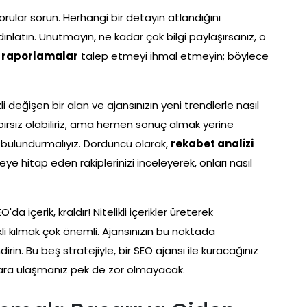
 sorular sorun. Herhangi bir detayın atlandığını
ydınlatın. Unutmayın, ne kadar çok bilgi paylaşırsanız, o
i raporlamalar
talep etmeyi ihmal etmeyin; böylece
kli değişen bir alan ve ajansınızın yeni trendlerle nasıl
bırsız olabiliriz, ama hemen sonuç almak yerine
bulundurmalıyız. Dördüncü olarak,
rekabet analizi
ye hitap eden rakiplerinizi inceleyerek, onları nasıl
EO'da içerik, kraldır! Nitelikli içerikler üreterek
ekli kılmak çok önemli. Ajansınızın bu noktada
rin. Bu beş stratejiyle, bir SEO ajansı ile kuracağınız
nuçlara ulaşmanız pek de zor olmayacak.