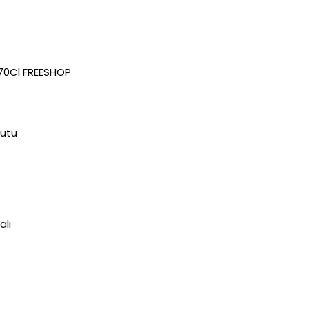
 70Cl FREESHOP
kutu
alı