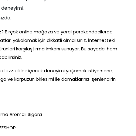
m deneyimi.
ızda.
iniz? Birçok online mağaza ve yerel perakendecilerde
atları yakalamak için dikkatli olmalısınız. İnternetteki
te ürünleri karşılaştırma imkanı sunuyor. Bu sayede, hem
bilirsiniz.
e lezzetli bir içecek deneyimi yaşamak istiyorsanız,
o ve karpuzun birleşimi ile damaklarınızı şenlendirin.
lma Aromalı Sigara
REESHOP