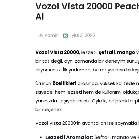
Vozol Vista 20000 Pea
Al
By
Admin
Eylül 3, 2025
Vozol Vista 20000
, lezzetli
şeftali
,
mango
v
bir tat değil, aynı zamanda bir deneyim sunuy
alıyorsunuz. İlk yudumda, bu meyvelerin birleşi
Ürünün
özellikleri
arasında, yüksek kalitede ma
sayede, hem lezzeti hem de kullanımı oldukça k
yanınızda taşıyabilirsiniz. Öyle ki, bir pikni
bir seçenek.
Vozol Vista 20000’in avantajları ise saymakla b
Lezzetli Aromalar:
Şeftali, mango ve k