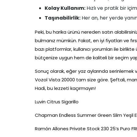
Kolay Kullanım:
Hızlı ve pratik bir içi
Taşınabilirlik:
Her an, her yerde yanın
Peki, bu harika ürünü nereden satın alabilirs
bulmanız mümkün. Fakat, en iyi fiyatları ve fırs
bazı platformlar, kullanıcı yorumları ile birlik
bütçenize uygun hem de kaliteli bir seçim yapa
Sonuç olarak, eğer yaz aylarında serinlemek v
Vozol Vista 20000 tam size göre. Şeftali, mang
Hadi, bu lezzeti kaçırmayın!
Luvin Citrus Sigarillo
Chapman Endless Summer Green Slim Yeşil E
Ramón Allones Private Stock 230 25’s Puro F