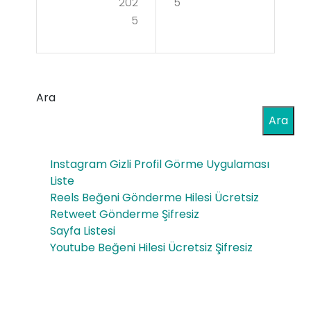
wla
202
5
Üre
5
rda
ticil
Yay
erin
ın
in
Ara
Sür
Arg
Ara
esi
e
Nas
Instagram Gizli Profil Görme Uygulaması
Lab
ıl
Liste
ora
Reels Beğeni Gönderme Hilesi Ücretsiz
Beli
Retweet Gönderme Şifresiz
tuv
rlen
Sayfa Listesi
ar
Youtube Beğeni Hilesi Ücretsiz Şifresiz
ir
Eki
pm