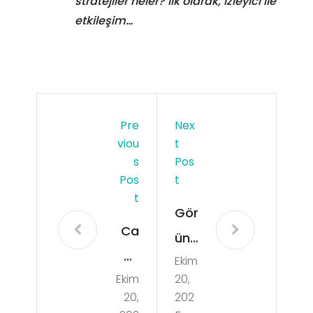
stratejiler neler? İlk olarak, izleyici ile
etkileşim…
Pre
Nex
Viou
T
S
Pos
Pos
T
T
Gör
Ca
ünt
mi
Ekim
ülü
Ekim
20,
Avi
Sho
20,
202
zesi