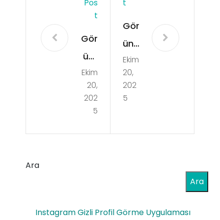
Pos
T
T
Gör
Gör
ünt
ünt
Ekim
ülü
Ekim
20,
ülü
Sho
20,
202
Sho
wla
202
5
wla
5
rda
rda
Yay
Yay
ın
ın
Ara
Sür
Str
Ara
eci
ate
ni
Instagram Gizli Profil Görme Uygulaması
jisin